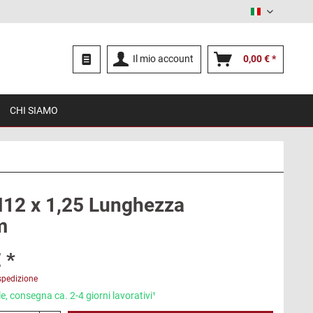
Italiano
Il mio account
0,00 € *
CHI SIAMO
M12 x 1,25 Lunghezza
m
 *
spedizione
e, consegna ca. 2-4 giorni lavorativi¹