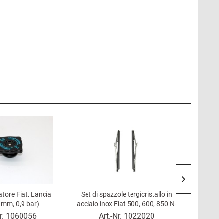
Consig
tore Fiat, Lancia
Set di spazzole tergicristallo in
Sensore 
 mm, 0,9 bar)
acciaio inox Fiat 500, 600, 850 N-
accen
S, 1100 (montaggio 5 mm)
Lan
r.
1060056
Art.-Nr.
1022020