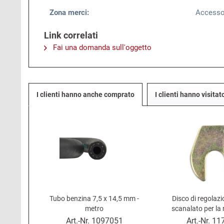
Zona merci:
Accesso
Link correlati
Fai una domanda sull'oggetto
I clienti hanno anche comprato
I clienti hanno visita
Tubo benzina 7,5 x 14,5 mm -
Disco di regolaz
metro
scanalato per la
dell'asse anteriore F
Art.-Nr.
1097051
Art.-Nr.
11