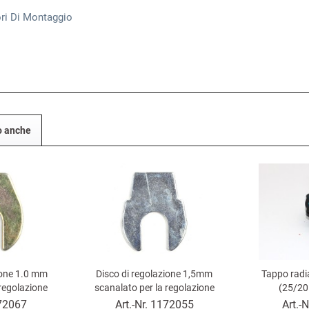
ri Di Montaggio
to anche
ione 1.0 mm
Disco di regolazione 1,5mm
Tappo radia
 regolazione
scanalato per la regolazione
(25/20
iat 124 Spider,
dell'asse anteriore Fiat 124 Spider,
72067
Art.-Nr.
1172055
Art.-N