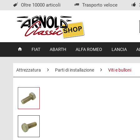
Oltre 10000 articoli
Trasporto veloce
FIAT
ABARTH
ALFA ROMEO
LANCIA
A
Attrezzatura
Parti di installazione
Viti e bulloni