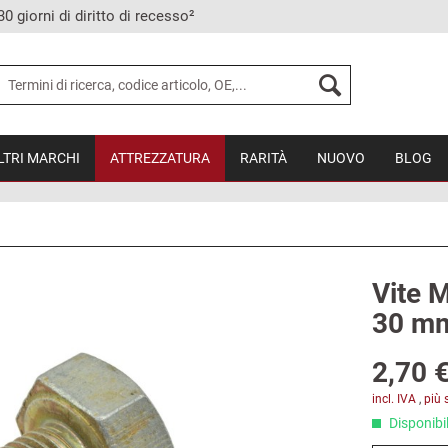
30 giorni di diritto di recesso²
LTRI MARCHI
ATTREZZATURA
RARITÀ
NUOVO
BLOG
Vite 
30 m
2,70 €
incl. IVA
,
più 
Disponibil