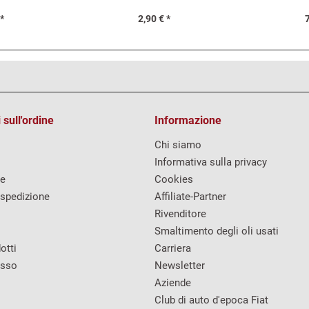
.
124...
 *
2,90 € *
7
 sull'ordine
Informazione
Chi siamo
Informativa sulla privacy
re
Cookies
 spedizione
Affiliate-Partner
Rivenditore
Smaltimento degli oli usati
otti
Carriera
esso
Newsletter
Aziende
Club di auto d'epoca Fiat