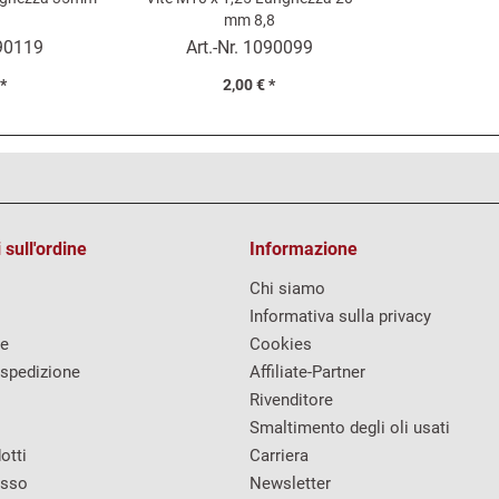
mm 8,8
90119
Art.-Nr.
1090099
 *
2,00 € *
 sull'ordine
Informazione
Chi siamo
Informativa sulla privacy
re
Cookies
 spedizione
Affiliate-Partner
Rivenditore
Smaltimento degli oli usati
otti
Carriera
esso
Newsletter