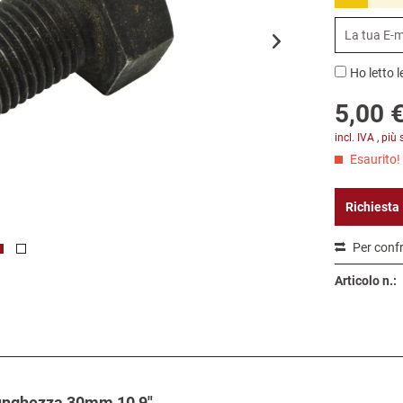
Ho letto l
5,00 €
incl. IVA
,
più 
Esaurito!
Richiesta
Per conf
Articolo n.:
 Lunghezza 30mm 10,9"