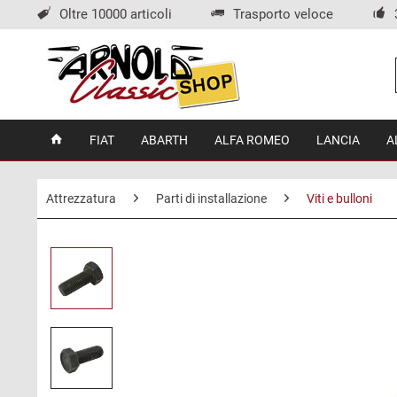
Oltre 10000 articoli
Trasporto veloce
FIAT
ABARTH
ALFA ROMEO
LANCIA
A
Attrezzatura
Parti di installazione
Viti e bulloni