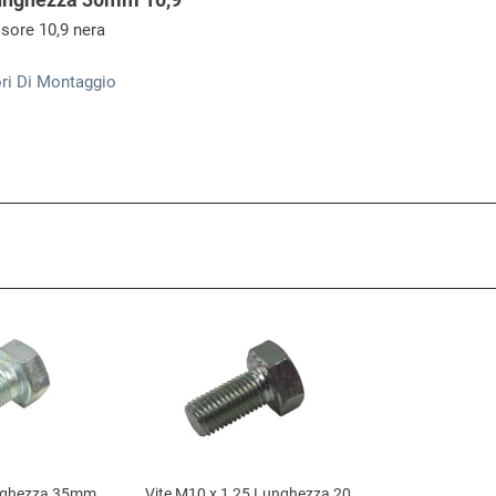
sore 10,9 nera
ri Di Montaggio
unghezza 35mm
Vite M10 x 1,25 Lunghezza 20