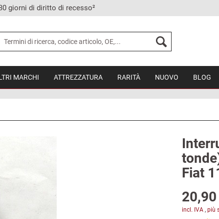
30 giorni di diritto di recesso²
LTRI MARCHI
ATTREZZATURA
RARITÀ
NUOVO
BLOG
Interr
tonde)
Fiat 
20,90 
incl. IVA
,
più 