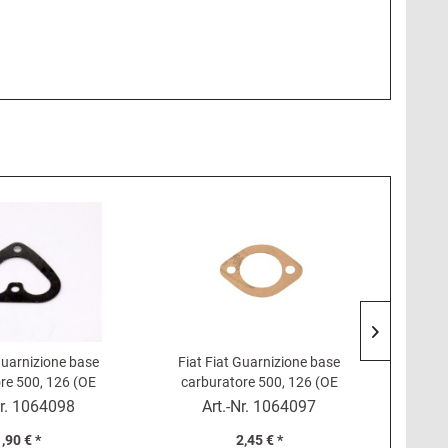
Guarnizione base
Fiat Fiat Guarnizione base
Presa Fi
re 500, 126 (OE
carburatore 500, 126 (OE
87082)
987083)
r.
1064098
Art.-Nr.
1064097
,90 € *
2,45 € *