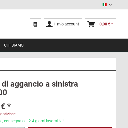
Italiano
Il mio account
0,00 € *
CHI SIAMO
di aggancio a sinistra
00
€ *
spedizione
e, consegna ca. 2-4 giorni lavorativi¹