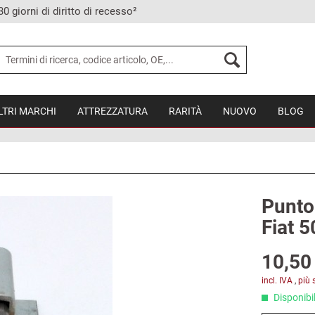
30 giorni di diritto di recesso²
LTRI MARCHI
ATTREZZATURA
RARITÀ
NUOVO
BLOG
Punto 
Fiat 5
10,50 
incl. IVA
,
più 
Disponibil