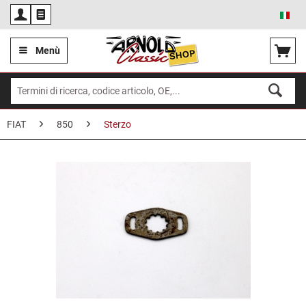
Ita
Menù
FIAT
850
Sterzo