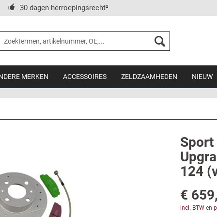
30 dagen herroepingsrecht²
NDERE MERKEN
ACCESSOIRES
ZELDZAAMHEDEN
NIEUW
Sport
Upgra
124 (
€ 659
incl. BTW
en
p