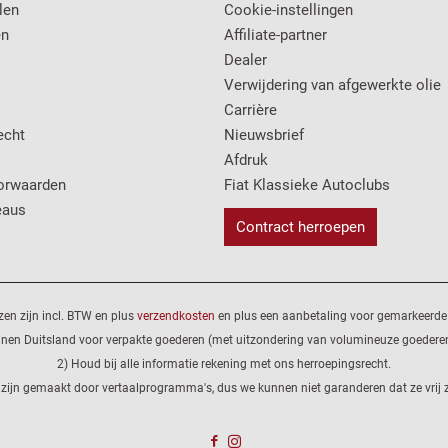
len
Cookie-instellingen
en
Affiliate-partner
Dealer
Verwijdering van afgewerkte olie
Carrière
echt
Nieuwsbrief
Afdruk
orwaarden
Fiat Klassieke Autoclubs
eaus
Contract herroepen
ijzen zijn incl. BTW en plus
verzendkosten
en plus een aanbetaling voor gemarkeerde 
innen Duitsland voor verpakte goederen (met uitzondering van volumineuze goederen
2) Houd bij alle informatie rekening met ons herroepingsrecht.
 zijn gemaakt door vertaalprogramma's, dus we kunnen niet garanderen dat ze vrij z