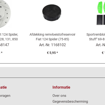
t 124 Spider,
Afdekking remvloeistofreservoir
Sportremblo
28, 131, 850
Fiat 124 Spider (75-85)
Stuff" 69-8
nder
Coupé, 125, 1
68147
Art.-Nr.
1168102
Art.-N
tificaat)
 *
€ 5,95 *
€ 
atie
Informatie
 vragen
Over ons
Gegevensbescherming