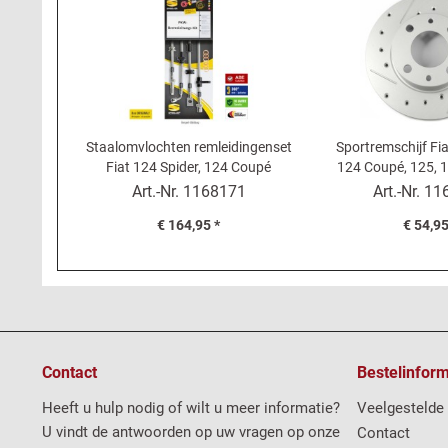
Staalomvlochten remleidingenset
Sportremschijf Fia
Fiat 124 Spider, 124 Coupé
124 Coupé, 125, 1
Sport (zo
Art.-Nr.
1168171
Art.-Nr.
11
onderdelencer
€ 164,95 *
€ 54,95
Contact
Bestelinform
Heeft u hulp nodig of wilt u meer informatie?
Veelgestelde
U vindt de antwoorden op uw vragen op onze
Contact