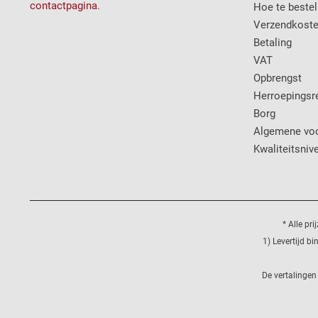
contactpagina
.
Hoe te bestel
Verzendkost
Betaling
VAT
Opbrengst
Herroepingsr
Borg
Algemene vo
Kwaliteitsniv
* Alle pr
1) Levertijd b
De vertalingen