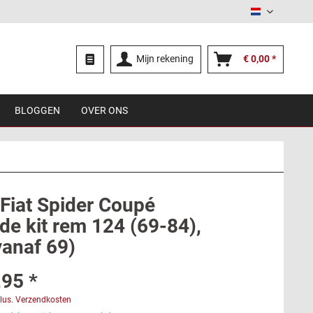
Nederland
Mijn rekening
€ 0,00 *
BLOGGEN
OVER ONS
 Fiat Spider Coupé
de kit rem 124 (69-84),
vanaf 69)
,95 *
lus. Verzendkosten