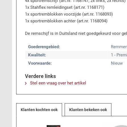
4x sportremschijf (art.nr. 1168147; 2x links, 2x rechts)
1x Stahflex remleidingset (art.nr. 1168171)
1x sportremblokken voorzijde (art.nr. 1168093)
1x sportremblokken achter (art.nr. 1168094)
De remschijf is in Duitsland niet goedgekeurd voor ge
Goederengebied:
Remme
Kwaliteit:
1 - Prem
Voorwaarde:
Nieuw
Verdere links
Stel een vraag over het artikel
Klanten kochten ook
Klanten bekeken ook