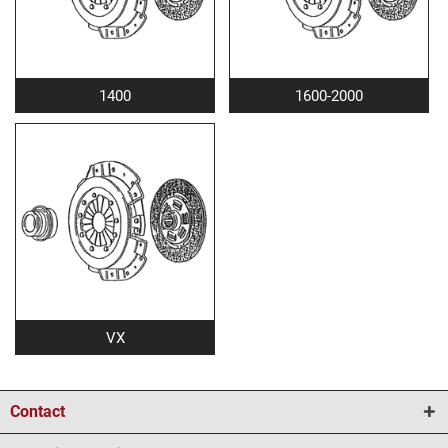
1400
1600-2000
VX
Contact