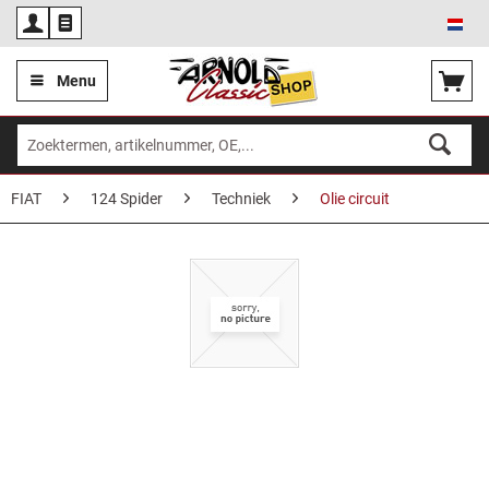
Ned
Menu
FIAT
124 Spider
Techniek
Olie circuit