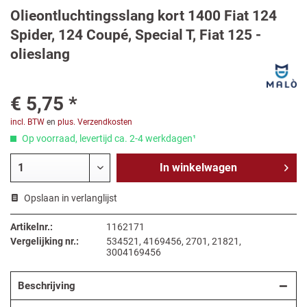
Olieontluchtingsslang kort 1400 Fiat 124
Spider, 124 Coupé, Special T, Fiat 125 -
olieslang
€ 5,75 *
incl. BTW
en
plus. Verzendkosten
Op voorraad, levertijd ca. 2-4 werkdagen¹
In
winkelwagen
Opslaan in verlanglijst
Artikelnr.:
1162171
Vergelijking nr.:
534521, 4169456, 2701, 21821,
3004169456
Beschrijving