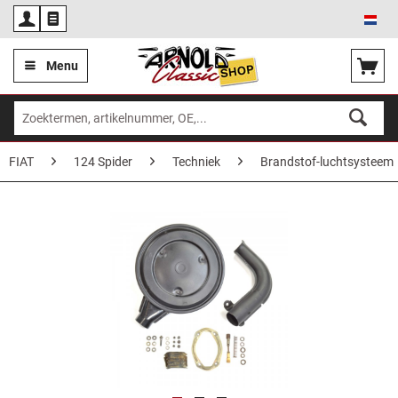
Ned
Menu
FIAT
124 Spider
Techniek
Brandstof-luchtsysteem