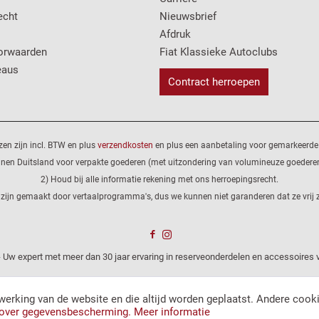
echt
Nieuwsbrief
Afdruk
orwaarden
Fiat Klassieke Autoclubs
eaus
Contract herroepen
ijzen zijn incl. BTW en plus
verzendkosten
en plus een aanbetaling voor gemarkeerde 
innen Duitsland voor verpakte goederen (met uitzondering van volumineuze goederen
2) Houd bij alle informatie rekening met ons herroepingsrecht.
 zijn gemaakt door vertaalprogramma's, dus we kunnen niet garanderen dat ze vrij z
 Uw expert met meer dan 30 jaar ervaring in reserveonderdelen en accessoires v
werking van de website en die altijd worden geplaatst. Andere cook
 over gegevensbescherming.
Meer informatie