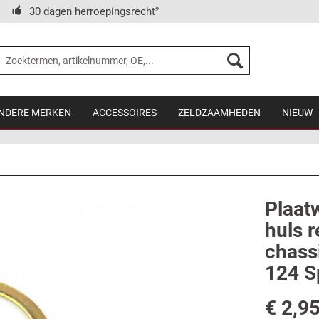
30 dagen herroepingsrecht²
NDERE MERKEN
ACCESSOIRES
ZELDZAAMHEDEN
NIEUW
Plaat
huls 
chass
124 S
€ 2,95