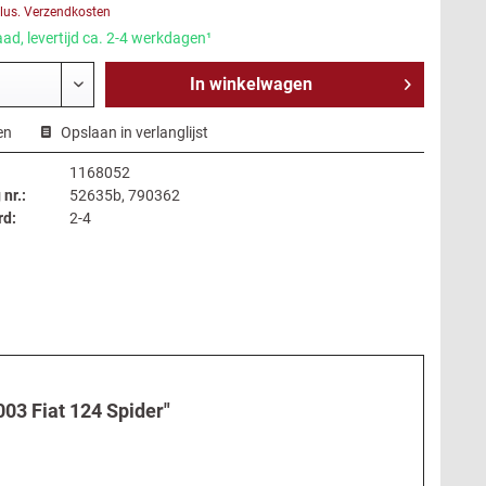
lus. Verzendkosten
ad, levertijd ca. 2-4 werkdagen¹
In
winkelwagen
en
Opslaan in verlanglijst
1168052
 nr.:
52635b, 790362
rd:
2-4
03 Fiat 124 Spider"