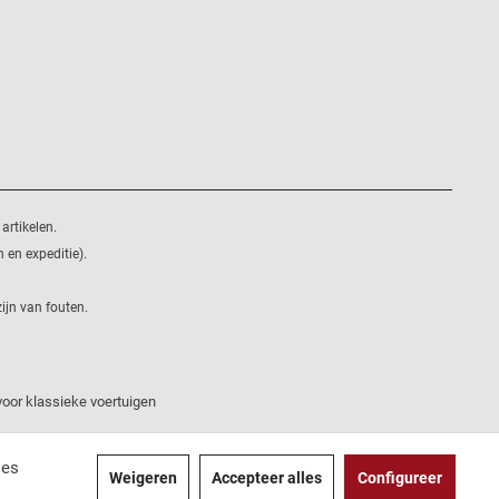
artikelen.
 en expeditie).
ijn van fouten.
oor klassieke voertuigen
ies
Weigeren
Accepteer alles
Configureer