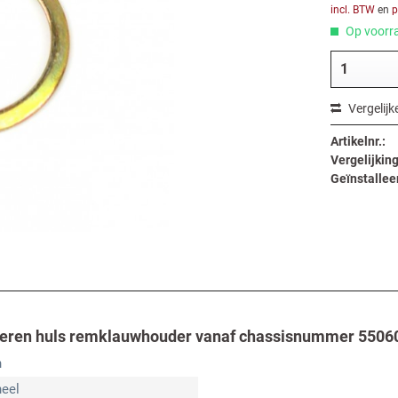
incl. BTW
en
p
Op voorra
Vergelijk
Artikelnr.:
Vergelijking
Geïnstallee
bberen huls remklauwhouder vanaf chassisnummer 55060
n
neel