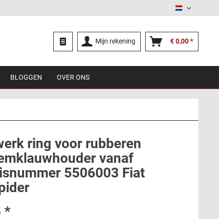
Nederland
Mijn rekening
€ 0,00 *
BLOGGEN
OVER ONS
werk ring voor rubberen
remklauwhouder vanaf
isnummer 5506003 Fiat
pider
 *