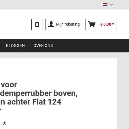
Nederland
Mijn rekening
€ 0,00 *
BLOGGEN
OVER ONS
 voor
demperrubber boven,
n achter Fiat 124
r
 *