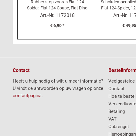
Rubber stop vooras Fiat 124
Schokdemper olied
Spider, Fiat 124 Coupé, Fiat Dino
Fiat 124 Spider, 1
2000 - rubberen buffer
Berlin
Art.-Nr.
1172018
Art.-Nr.
11
€ 6,90 *
€ 49,95
Contact
Bestelinform
Heeft u hulp nodig of wilt u meer informatie?
Veelgestelde
U vindt de antwoorden op uw vragen op onze
Contact
contactpagina
.
Hoe te bestel
Verzendkost
Betaling
VAT
Opbrengst
Herroepingsr