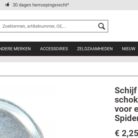
30 dagen herroepingsrecht²
NDERE MERKEN
ACCESSOIRES
ZELDZAAMHEDEN
NIEUW
Schijf
schok
voor e
Spide
€ 2,25