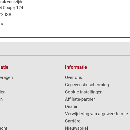
ruk voorzijde
24 Coupé, 124
a
72038
 *
atie
Informatie
 vragen
Over ons
Gegevensbescherming
len
Cookie-instellingen
en
Affiliate-partner
Dealer
Verwijdering van afgewerkte olie
Carrière
echt
Nieuwsbrief