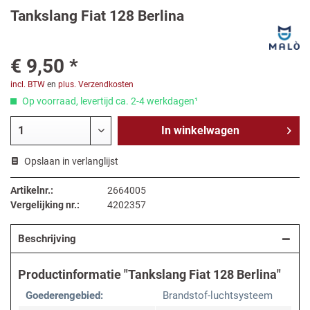
Tankslang Fiat 128 Berlina
€ 9,50 *
incl. BTW
en
plus. Verzendkosten
Op voorraad, levertijd ca. 2-4 werkdagen¹
In
winkelwagen
Opslaan in verlanglijst
Artikelnr.:
2664005
Vergelijking nr.:
4202357
Beschrijving
Productinformatie "Tankslang Fiat 128 Berlina"
Goederengebied:
Brandstof-luchtsysteem