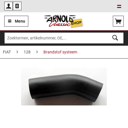
Ned
Menu
FIAT
128
Brandstof systeem