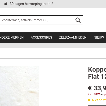
30 dagen herroepingsrecht²
NDERE MERKEN
ACCESSOIRES
ZELDZAAMHEDEN
NIEUW
Koppel
Fiat 1
€ 33,9
incl. BTW
en
p
Niet op v