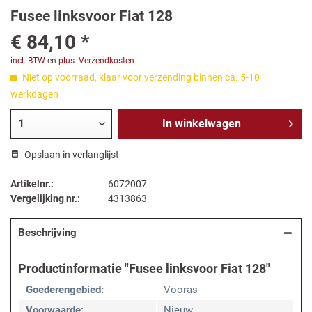
Fusee linksvoor Fiat 128
€ 84,10 *
incl. BTW
en
plus. Verzendkosten
Niet op voorraad, klaar voor verzending binnen ca. 5-10
werkdagen
In
winkelwagen
Opslaan in verlanglijst
Artikelnr.:
6072007
Vergelijking nr.:
4313863
Beschrijving
Productinformatie "Fusee linksvoor Fiat 128"
Goederengebied:
Vooras
Voorwaarde:
Nieuw