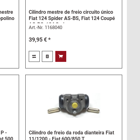
mestre
Cilindro mestre de freio circuito único
opolino
Fiat 124 Spider AS-BS, Fiat 124 Coupé
AC-BC, 124 Sedan,...
Art.-Nr.
1168040
39,95 € *
 P -
Cilindro de freio da roda dianteira Fiat
iat 500
11/1200 - Fiat 600/850 T