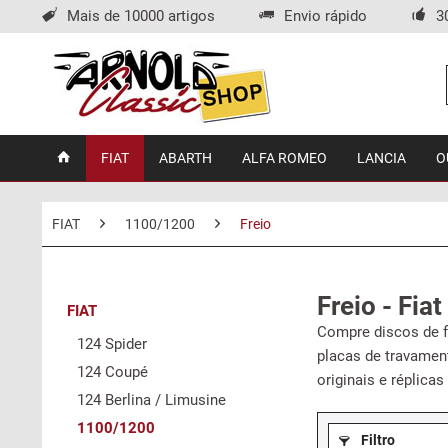
Mais de 10000 artigos
Envio rápido
3
FIAT
ABARTH
ALFA ROMEO
LANCIA
O
FIAT
1100/1200
Freio
Freio - Fia
FIAT
Compre discos de fr
124 Spider
placas de travamen
124 Coupé
originais e réplica
124 Berlina / Limusine
1100/1200
Filtro