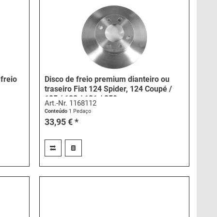
freio
Disco de freio premium dianteiro ou
traseiro Fiat 124 Spider, 124 Coupé /
125 / 128 / 131 / 850...
Art.-Nr.
1168112
Conteúdo
1 Pedaço
33,95 € *