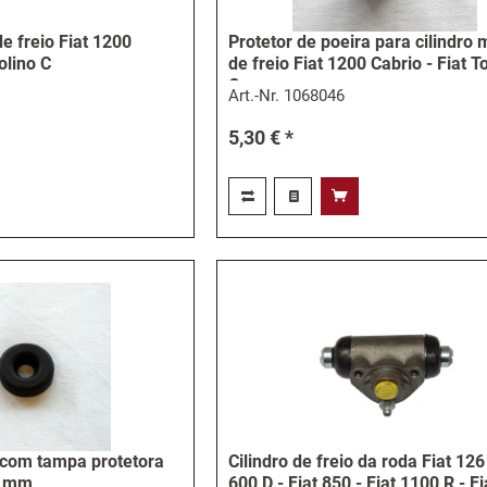
de freio Fiat 1200
Protetor de poeira para cilindro 
olino C
de freio Fiat 1200 Cabrio - Fiat T
C
Art.-Nr.
1068046
5,30 € *
o com tampa protetora
Cilindro de freio da roda Fiat 126
2 mm
600 D - Fiat 850 - Fiat 1100 R - F