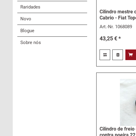
Raridades
Cilindro mestre 
Cabrio - Fiat Top
Novo
Art.-Nr.
1068089
Blogue
43,25 € *
Sobre nós
Cilindro de frei
contra poeira 2