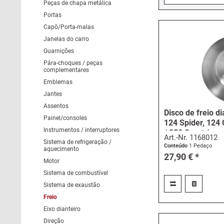
Peças de chapa metálica
Portas
Capô/Porta-malas
Janelas do carro
Guarnições
Pára-choques / peças
complementares
Emblemas
Jantes
Assentos
Disco de freio di
Painel/consoles
124 Spider, 124 
Instrumentos / interruptores
/ 850 Sport /...
Art.-Nr.
1168012
Sistema de refrigeração /
Conteúdo
1 Pedaço
aquecimento
27,90 € *
Motor
Sistema de combustível
Sistema de exaustão
Freio
Eixo dianteiro
Direção