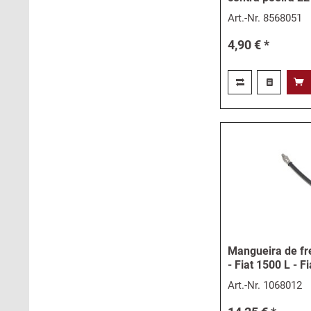
Art.-Nr.
8568051
4,90 € *
Mangueira de fre
- Fiat 1500 L - F
Art.-Nr.
1068012