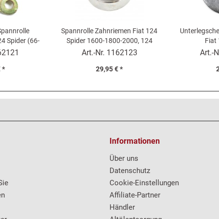
Spannrolle
Spannrolle Zahnriemen Fiat 124
Unterlegsch
4 Spider (66-
Spider 1600-1800-2000, 124
Fiat
Coupé
Coupé, 125, 131, Argenta
62121
Art.-Nr.
1162123
Art.-N
 *
29,95 € *
2
Informationen
Über uns
Datenschutz
Sie
Cookie-Einstellungen
en
Affiliate-Partner
Händler