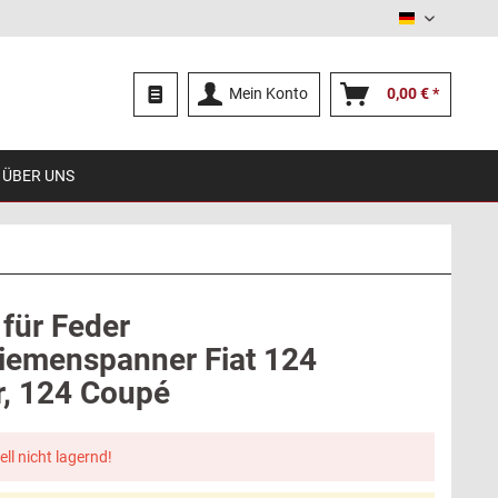
Deutsch
Mein Konto
0,00 € *
ÜBER UNS
 für Feder
iemenspanner Fiat 124
r, 124 Coupé
ell nicht lagernd!