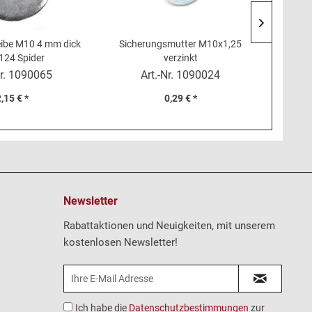
eibe M10 4 mm dick
Sicherungsmutter M10x1,25
Dichtun
 124 Spider
verzinkt
Fiat 12
r.
1090065
Art.-Nr.
1090024
,15 € *
0,29 € *
Newsletter
Rabattaktionen und Neuigkeiten, mit unserem
kostenlosen Newsletter!
Ich habe die
Datenschutzbestimmungen
zur