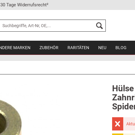
30 Tage Widerrufsrecht²
NDERE MARKEN
ZUBEHÖR
RARITÄTEN
NEU
BLOG
Hülse
Zahnr
Spide
Aktu