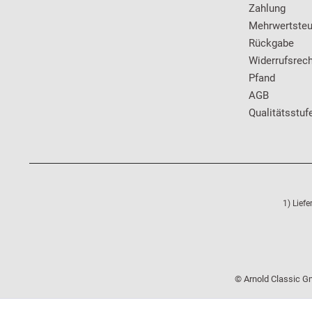
Zahlung
Mehrwertsteu
Rückgabe
Widerrufsrech
Pfand
AGB
Qualitätsstuf
1) Lief
© Arnold Classic Gm