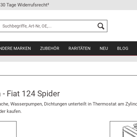
30 Tage Widerrufsrecht²
NDERE MARKEN
ZUBEHÖR
RARITÄTEN
NEU
BLOG
- Fiat 124 Spider
uche, Wasserpumpen, Dichtungen unterteilt in Thermostat am Zylind
der kaufen.