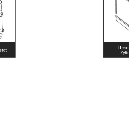
Therm
stat
Zyli