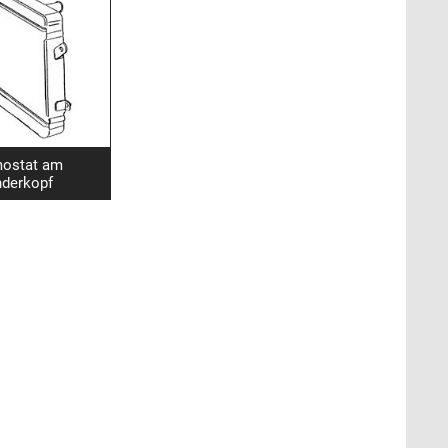
ostat am
nderkopf