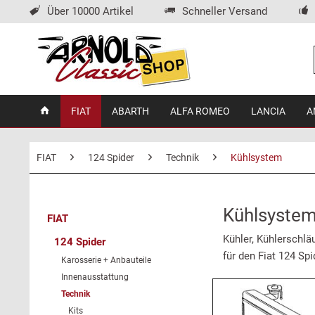
Über 10000 Artikel
Schneller Versand
FIAT
ABARTH
ALFA ROMEO
LANCIA
A
FIAT
124 Spider
Technik
Kühlsystem
Kühlsystem 
FIAT
Kühler, Kühlerschlä
124 Spider
für den Fiat 124 Spi
Karosserie + Anbauteile
Innenausstattung
Technik
Kits