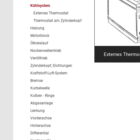
Kühlsystem
Externes Thermostat
Thermostat am Zylinderkopf
Heizung
Motorblock
Ölkreislauf
Nockenwellentrieb
Externes Thermo
Ventiltrieb
Zylinderkopf, Dichtungen
Kraftstoff-Luft-System
Bremse
Kurbelwelle
Kolben - Ringe
Abgasanlage
Lenkung
Vorderachse
Hinterachse
Differential