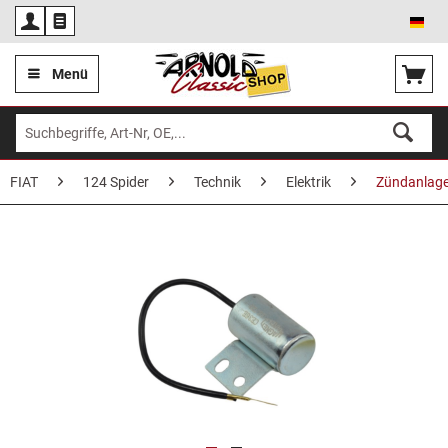
Deu
Menü
FIAT
124 Spider
Technik
Elektrik
Zündanlag