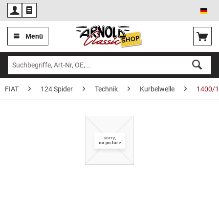
Deu
Menü
FIAT
124 Spider
Technik
Kurbelwelle
1400/