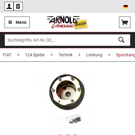
Deu
Menü
FIAT
124 Spider
Technik
Lenkung
Spurstang