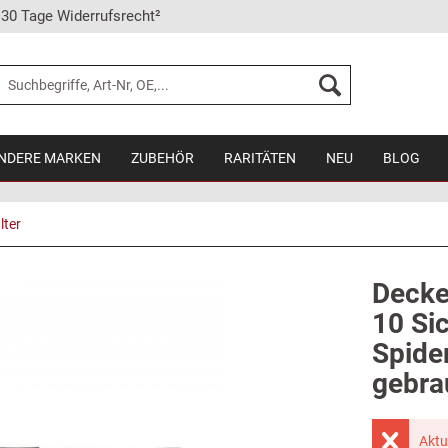
30 Tage Widerrufsrecht²
NDERE MARKEN
ZUBEHÖR
RARITÄTEN
NEU
BLOG
lter
Decke
10 Si
Spide
gebra
Aktu