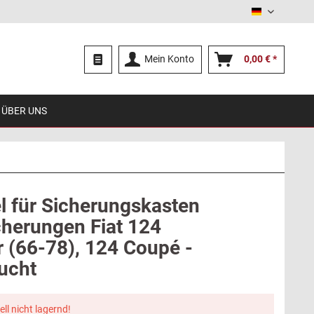
Deutsch
Mein Konto
0,00 € *
ÜBER UNS
l für Sicherungskasten
cherungen Fiat 124
r (66-78), 124 Coupé -
ucht
ell nicht lagernd!