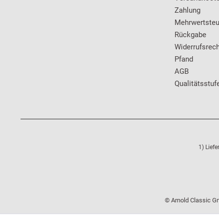
Zahlung
Mehrwertsteu
Rückgabe
Widerrufsrech
Pfand
AGB
Qualitätsstuf
1) Lief
© Arnold Classic Gm