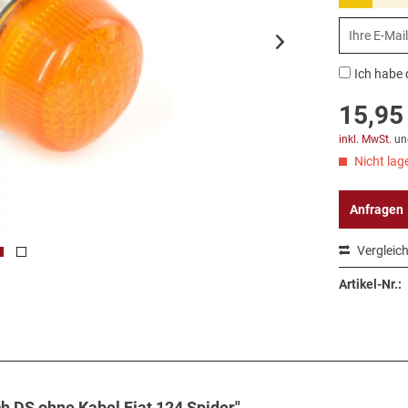
Ich habe 
15,95 
inkl. MwSt.
un
Nicht lage
Anfragen
Vergleic
Artikel-Nr.:
ch DS ohne Kabel Fiat 124 Spider"