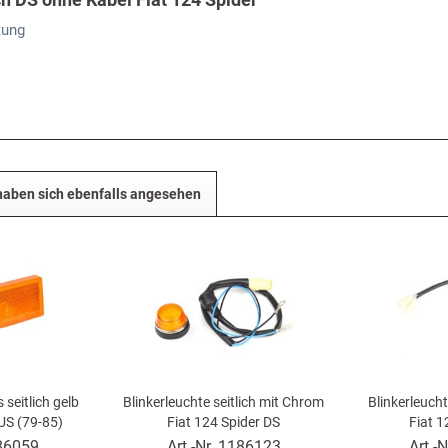
tung
aben sich ebenfalls angesehen
 seitlich gelb
Blinkerleuchte seitlich mit Chrom
Blinkerleucht
 US (79-85)
Fiat 124 Spider DS
Fiat 1
86059
Art.-Nr.
1186123
Art.-N