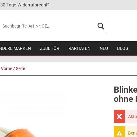
30 Tage Widerrufsrecht²
NDERE MARKEN
ZUBEHÖR
RARITÄTEN
NEU
BLOG
Vorne / Seite
Blinke
ohne 
Aktu
Bena