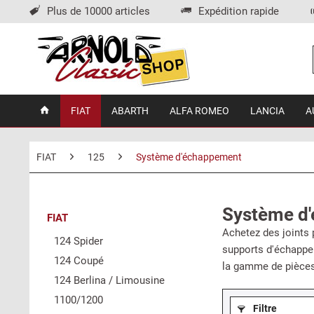
Plus de 10000 articles
Expédition rapide
FIAT
ABARTH
ALFA ROMEO
LANCIA
A
FIAT
125
Système d'échappement
Système d'
FIAT
Achetez des joints
124 Spider
supports d'échappe
124 Coupé
la gamme de pièces 
124 Berlina / Limousine
1100/1200
Filtre