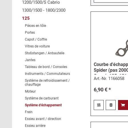
1200/1500/S Cabrio
1300/1500 - 1800/2300
125
Pièces en tôle
Portes
Capot / Coffre
Vitres de voiture
Stoßstangen / Anbauteile
Jantes
Courbe d'échap
Tableau de bord / Consoles
Spider (pas 2000
Instruments / Commutateurs
Coupé, 125, 131,
Art.-Nr.
1166058
Système de refroidissement /
chauffage
6,90 € *
Moteur
Système de carburant
Système d'échappement
Frein
Essieu avant / direction
Essieu arrière