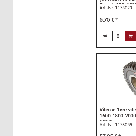
Coupé, 125, 130
Art.-Nr.
1178023
5,75 € *
Vitesse 1ère vit
1600-1800-2000,
125 S
Art.-Nr.
1178059