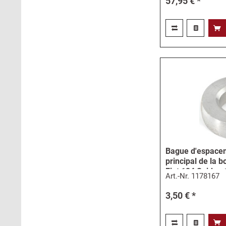
57,95 € *
Bague d'espacem
principal de la b
Fiat 124 Spider, 
Art.-Nr.
1178167
3,50 € *