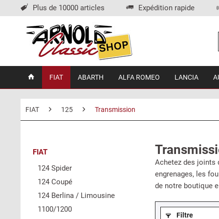
Plus de 10000 articles
Expédition rapide
FIAT
ABARTH
ALFA ROMEO
LANCIA
A
FIAT
125
Transmission
Transmissi
FIAT
Achetez des joints 
124 Spider
engrenages, les fou
124 Coupé
de notre boutique e
124 Berlina / Limousine
1100/1200
Filtre