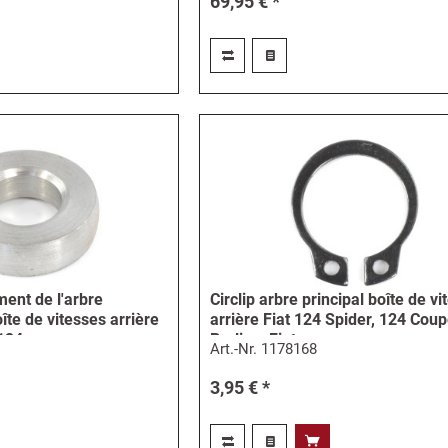
69,95 € *
ent de l'arbre
Circlip arbre principal boîte de v
oîte de vitesses arrière
arrière Fiat 124 Spider, 124 Coup
124...
Berlina, Fiat...
Art.-Nr.
1178168
3,95 € *