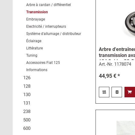
Arbre à cardan / différentiel
Transmission
Embrayage
Electricité / interrupteurs
Système d'allumage / distributeur
Éclairage
Littérature
Arbre d'entraîn
transmission ava
Tuning
124 Spider CS-DS
Accessoires Fiat 125
Art.-Nr.
1178074
Informations
44,95 € *
126
128
130
131
238
500
600