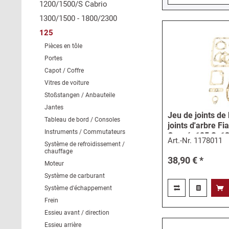
1200/1500/S Cabrio
1300/1500 - 1800/2300
125
Pièces en tôle
Portes
Capot / Coffre
Vitres de voiture
Stoßstangen / Anbauteile
Jantes
Jeu de joints de
Tableau de bord / Consoles
joints d'arbre Fi
Instruments / Commutateurs
Coupé, 125 S, 1
Art.-Nr.
1178011
Système de refroidissement /
chauffage
38,90 € *
Moteur
Système de carburant
Système d'échappement
Frein
Essieu avant / direction
Essieu arrière