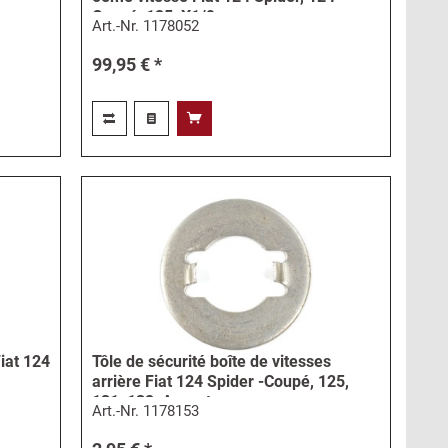
Coupé, 125, X1/9
Art.-Nr.
1178052
99,95 € *
iat 124
Tôle de sécurité boîte de vitesses
arrière Fiat 124 Spider -Coupé, 125,
131, 132, Argenta
Art.-Nr.
1178153