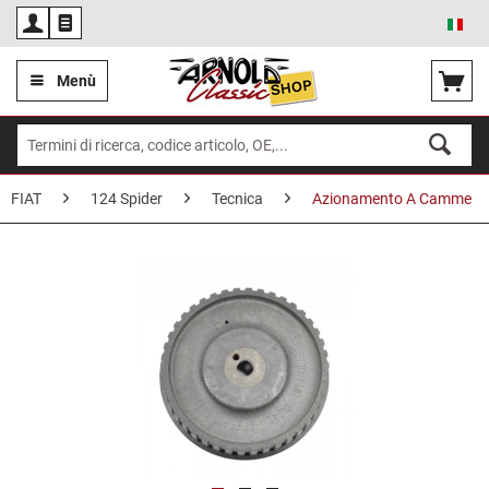
Ita
Menù
FIAT
124 Spider
Tecnica
Azionamento A Camme