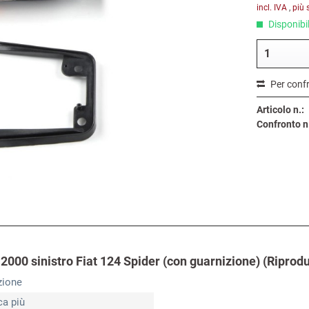
incl. IVA
,
più 
Disponibil
Per conf
Articolo n.:
Confronto n
 2000 sinistro Fiat 124 Spider (con guarnizione) (Riprod
zione
ca più