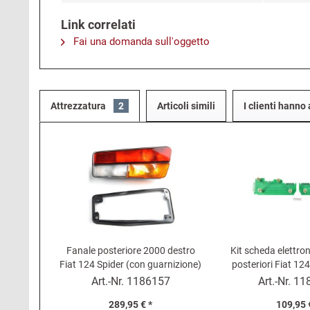
Link correlati
Fai una domanda sull'oggetto
Attrezzatura
2
Articoli simili
I clienti hann
Fanale posteriore 2000 destro
Kit scheda elettron
Fiat 124 Spider (con guarnizione)
posteriori Fiat 12
(Riproduzione Plus)
Art.-Nr.
1186157
Art.-Nr.
11
289,95 € *
109,95 