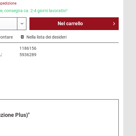
spedizione
e, consegna ca. 2-4 giorni lavorativi¹
Nel
carrello
rontare
Nella lista dei desideri
1186156
.:
5936289
uzione Plus)"