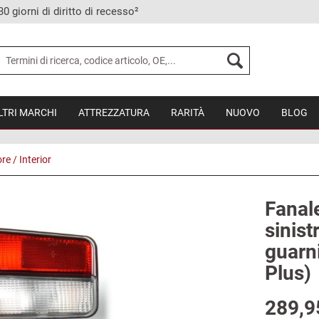
30 giorni di diritto di recesso²
LTRI MARCHI
ATTREZZATURA
RARITÀ
NUOVO
BLOG
re / Interior
Fanal
sinist
guarn
Plus)
289,9