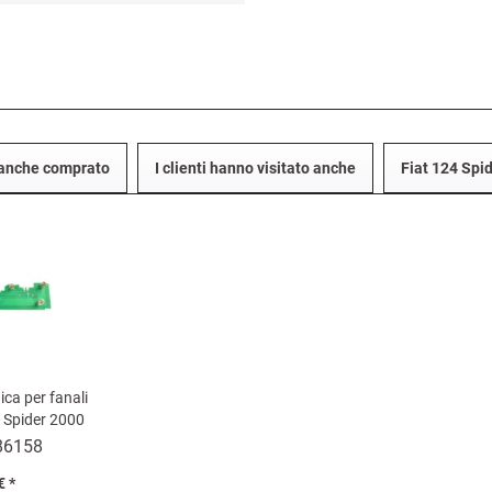
o anche comprato
I clienti hanno visitato anche
Fiat 124 Spi
ica per fanali
4 Spider 2000
86158
€ *