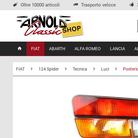
Oltre 10000 articoli
Trasporto veloce
FIAT
ABARTH
ALFA ROMEO
LANCIA
A
FIAT
124 Spider
Tecnica
Luci
Posterio