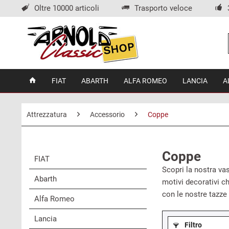
Oltre 10000 articoli
Trasporto veloce
FIAT
ABARTH
ALFA ROMEO
LANCIA
A
Attrezzatura
Accessorio
Coppe
Coppe
FIAT
Scopri la nostra va
Abarth
motivi decorativi ch
con le nostre tazze a
Alfa Romeo
Lancia
Filtro