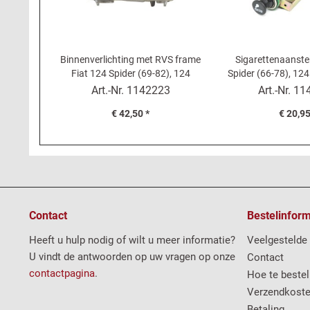
Binnenverlichting met RVS frame
Sigarettenaanste
Fiat 124 Spider (69-82), 124
Spider (66-78), 124
Coupé, 850 Coupé, Dino -...
1/9, Fiat 1200-
Art.-Nr.
1142223
Art.-Nr.
11
€ 42,50 *
€ 20,95
Contact
Bestelinform
Heeft u hulp nodig of wilt u meer informatie?
Veelgestelde
U vindt de antwoorden op uw vragen op onze
Contact
contactpagina
.
Hoe te bestel
Verzendkost
Betaling