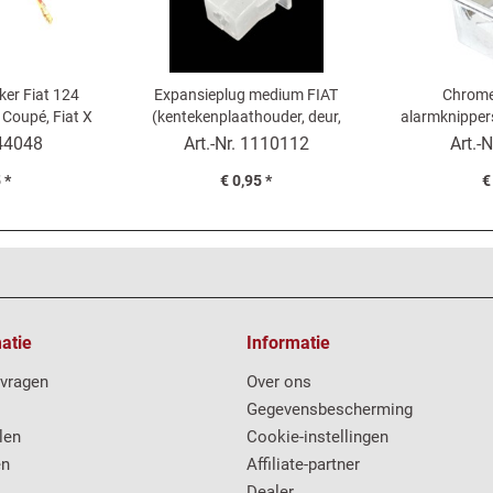
ker Fiat 124
Expansieplug medium FIAT
Chrome
 Coupé, Fiat X
(kentekenplaathouder, deur,
alarmknipper
1500 Cabrio
motorkapbekleding...)
Spider AS-
44048
Art.-Nr.
1110112
Art.-N
 *
€ 0,95 *
€
atie
Informatie
 vragen
Over ons
Gegevensbescherming
len
Cookie-instellingen
en
Affiliate-partner
Dealer