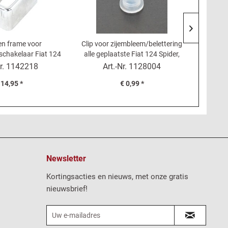
n frame voor
Clip voor zijembleem/belettering
Rubbere
schakelaar Fiat 124
alle geplaatste Fiat 124 Spider,
achterzi
BS-CS, 124 Coupé
850, 128 - kunststof doorvoertule
Ro
r.
1142218
Art.-Nr.
1128004
Inhoud
1.2
 14,95 *
€ 0,99 *
Newsletter
Kortingsacties en nieuws, met onze gratis
nieuwsbrief!