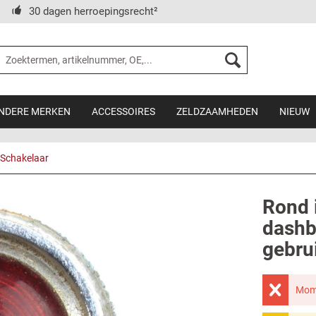
30 dagen herroepingsrecht²
NDERE MERKEN
ACCESSOIRES
ZELDZAAMHEDEN
NIEUW
Schakelaar
Rond i
dashb
gebru
Mome