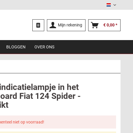
Nederland
Mijn rekening
€ 0,00 *
BLOGGEN
OVER ONS
ndicatielampje in het
oard Fiat 124 Spider -
ikt
nteel niet op voorraad!