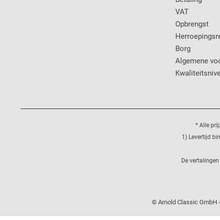
VAT
Opbrengst
Herroepingsr
Borg
Algemene vo
Kwaliteitsniv
* Alle pr
1) Levertijd b
De vertalingen
© Arnold Classic GmbH -