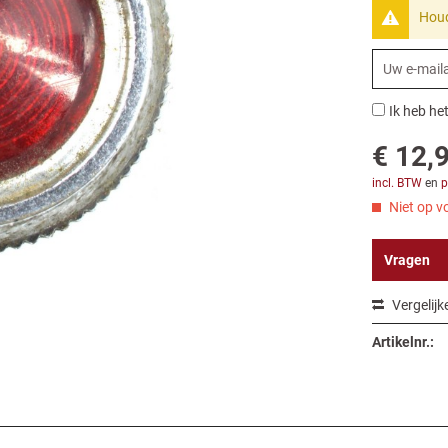
Houd
Ik heb he
€ 12,9
incl. BTW
en
p
Niet op vo
Vragen
Vergelijk
Artikelnr.: