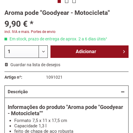
Aroma pode "Goodyear - Motocicleta"
9,90 € *
incl. IVA
e
mais. Portes de envio
Em stock, prazo de entrega de aprox. 2 a 6 dias úteis¹
Adicionar
Guardar na lista de desejos
Artigo nº:
1091021
Descrição
Informações do produto "Aroma pode "Goodyear
- Motocicleta""
Formato 7,5 x 11 x 17,5 cm
Capacidade 1,3 l
feito de chapa de aço robusta