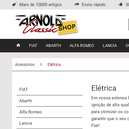
Mais de 10000 artigos
Envio rápido
3
FIAT
ABARTH
ALFA ROMEO
LANCIA
O
Acessórios
Elétrica
Elétrica
FIAT
Em nossa extensa li
Abarth
ignição de alta qua
para otimizar os c
Alfa Romeo
garantir que o seu 
Lancia
Fiat!