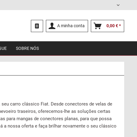
Português
A minha conta
0,00 € *
GUE
SOBRE NÓS
 seu carro clássico Fiat. Desde conectores de velas de
nevoeiro traseiros, oferecemos-lhe as soluções certas
xas para mangas de conectores planas, para que possa
já a nossa oferta e faça brilhar novamente o seu clássico