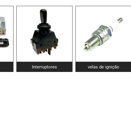
Interruptores
velas de ignição