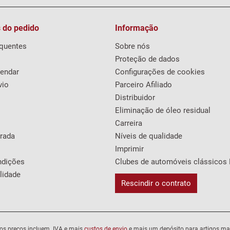
 do pedido
Informação
equentes
Sobre nós
Proteção de dados
endar
Configurações de cookies
vio
Parceiro Afiliado
Distribuidor
Eliminação de óleo residual
Carreira
irada
Níveis de qualidade
Imprimir
ndições
Clubes de automóveis clássicos 
lidade
Rescindir o contrato
os preços incluem. IVA e mais
custos de envio
e mais um depósito para artigos ma