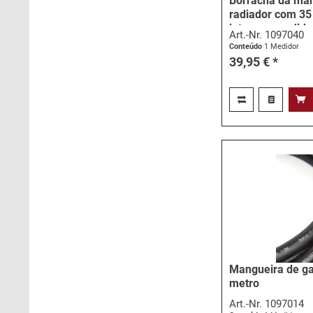
Borracha da man
radiador com 3
interno - medido
Art.-Nr.
1097040
Conteúdo
1 Medidor
39,95 € *
Mangueira de ga
metro
Art.-Nr.
1097014