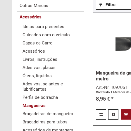
Filtro
Outras Marcas
Acessórios
Ideias para presentes
Cuidados com o veículo
Capas de Carro
Acessórios
Livros, instruções
Adesivos, placas
Mangueira de ga
Óleos, líquidos
metro
Adesivos, selantes e
Art.-Nr.
1097051
lubrificantes
Conteúdo
1 Medidor de 
Perfis de borracha
8,95 € *
Mangueiras
Braçadeiras de mangueira
Braçadeiras para tubos
Acessórios de montagem