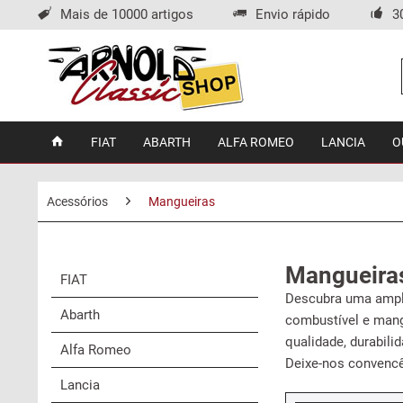
Mais de 10000 artigos
Envio rápido
3
FIAT
ABARTH
ALFA ROMEO
LANCIA
O
Acessórios
Mangueiras
Mangueira
FIAT
Descubra uma ampla
Abarth
combustível e mang
qualidade, durabili
Alfa Romeo
Deixe-nos convencê-
Lancia