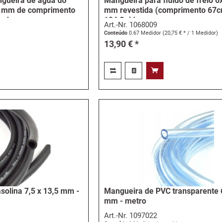
gueira de água do
Mangueira para fluido de freio 6
5 mm de comprimento
mm revestida (comprimento 67c
r de...
124 Spider
Art.-Nr.
1068009
Conteúdo
0.67 Medidor
(20,75 € * / 1 Medidor)
13,90 € *
solina 7,5 x 13,5 mm -
Mangueira de PVC transparente 
mm - metro
Art.-Nr.
1097022