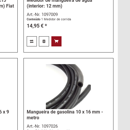
x13
Medidor de mangueira de água
m) Fiat
(interior: 12 mm)
Art.-Nr.
1097009
Conteúdo
1 Medidor de corrida
14,95 € *
6 x 9
Mangueira de gasolina 10 x 16 mm -
metro
Art.-Nr.
1097026