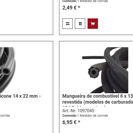
Conteúdo
1 Medidor de corrida
2,49 € *
licone 14 x 22 mm -
Mangueira de combustível 6 x 1
revestida (modelos de carburado
124 Spider e outros) -...
Art.-Nr.
1097045
corrida
Conteúdo
1 Medidor de corrida
6,95 € *