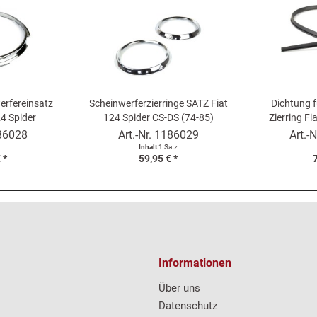
erfereinsatz
Scheinwerferzierringe SATZ Fiat
Dichtung f
4 Spider
124 Spider CS-DS (74-85)
Zierring Fi
Lampenringe chrom
Coupé - Sch
86028
Art.-Nr.
1186029
Art.-N
Inhalt
1 Satz
 *
59,95 € *
7
Informationen
Über uns
Datenschutz