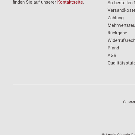
finden Sie auf unserer
Kontaktseite
.
So bestellen 
Versandkost
Zahlung
Mehrwertsteu
Rückgabe
Widerrufsrech
Pfand
AGB
Qualitätsstuf
1) Lief
© Arnold Classic Gm