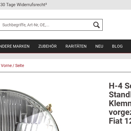
30 Tage Widerrufsrecht²
NDERE MARKEN
ZUBEHÖR
RARITÄTEN
NEU
BLOG
Vorne / Seite
H-4 S
Standl
Klemm
vorge
Fiat 