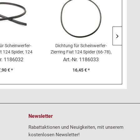
ür Scheinwerfer-
Dichtung für Scheinwerfer-
Gu
at 124 Spider, 124
Zierring Fiat 124 Spider (66-78),
S
einwerferdichtung
1500 Cabrio
Ringebef
r.
1186032
Art.-Nr.
1186033
124 
,90 € *
16,45 € *
Newsletter
Rabattaktionen und Neuigkeiten, mit unserem
kostenlosen Newsletter!