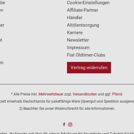
Sie
Cookie-Einstellungen
en
Affiliate-Partner
Händler
er
Altölentsorgung
Karriere
t
Newsletter
Impressum
Fiat Oldtimer-Clubs
en
Vertrag widerrufen
* Alle Preise inkl.
Mehrwertsteuer
zzgl.
Versandkosten
und ggf.
Pfand
.
erzeit innerhalb Deutschlands für paketfähige Ware (Sperrgut und Spedition ausge
2) Beachten Sie unser Widerrufsrecht für alle Informationen.
bH - Ihr Experte mit über 30 Jahren Erfahrung für Ersatzteile und Zubehör für 