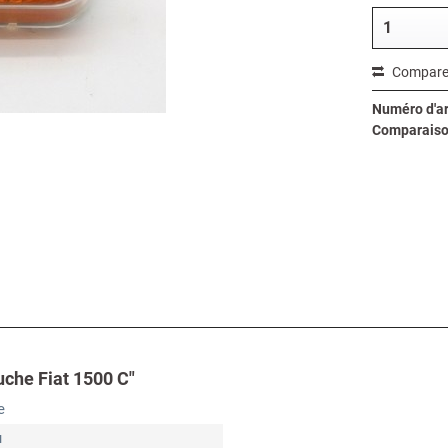
Compare
Numéro d'art
Comparaiso
uche Fiat 1500 C"
e
u