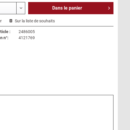
Dans le
panier
r
Sur la liste de souhaits
icle :
2486005
n n°:
4121769