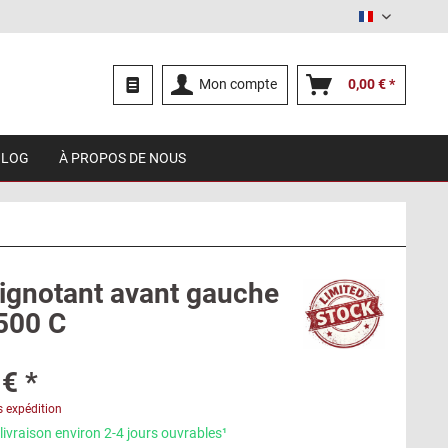
Français
Mon compte
0,00 € *
BLOG
À PROPOS DE NOUS
lignotant avant gauche
1500 C
€ *
s expédition
livraison environ 2-4 jours ouvrables¹