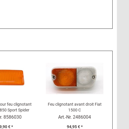
ur feu clignotant
Feu clignotant avant droit Fiat
 850 Sport Spider
1500 C
 - Fiat 850 Racer
r.
8586030
Art.-Nr.
2486004
orange)
9,90 € *
94,95 € *