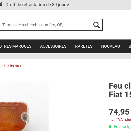
Droit de rétractation de 30 jours²
UTRES MARQUES
ACCESSOIRES
RARETÉS
NOUVEAU
t / latéraux
Feu c
Fiat 
74,95 
incl. TVA
,
plu
En stock, 