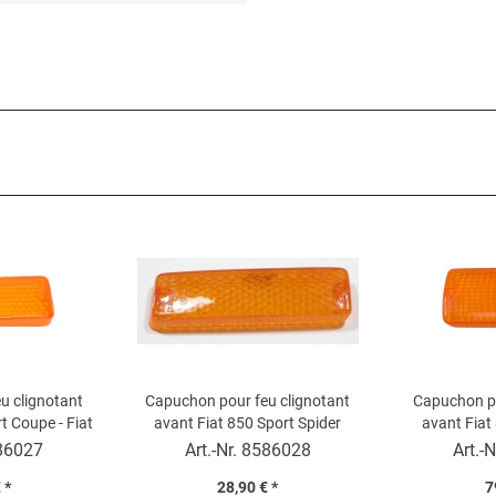
u clignotant
Capuchon pour feu clignotant
Capuchon po
t Coupe - Fiat
avant Fiat 850 Sport Spider
avant Fiat
Coupe
(orange)
ÉTATS-UNIS
86027
Art.-Nr.
8586028
Art.-N
(
 *
28,90 € *
7