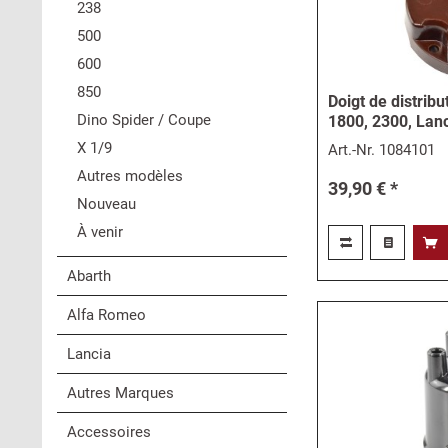
238
500
600
850
Doigt de distribu
Dino Spider / Coupe
1800, 2300, Lanc
X 1/9
Art.-Nr.
1084101
Autres modèles
39,90 € *
Nouveau
À venir
Abarth
Alfa Romeo
Lancia
Autres Marques
Accessoires