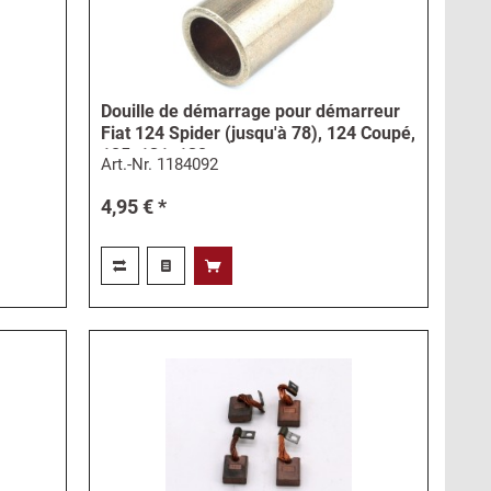
Douille de démarrage pour démarreur
0
Fiat 124 Spider (jusqu'à 78), 124 Coupé,
125, 131, 132,...
Art.-Nr.
1184092
4,95 € *