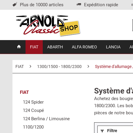
Plus de 10000 articles
Expédition rapide
FIAT
ABARTH
ALFA ROMEO
LANCIA
A
FIAT
1300/1500 - 1800/2300
Système d'allumage /
Système d'a
FIAT
Achetez des bougies
124 Spider
1800/2300. Les bobi
124 Coupé
pièces de notre bou
124 Berlina / Limousine
1100/1200
Filtre