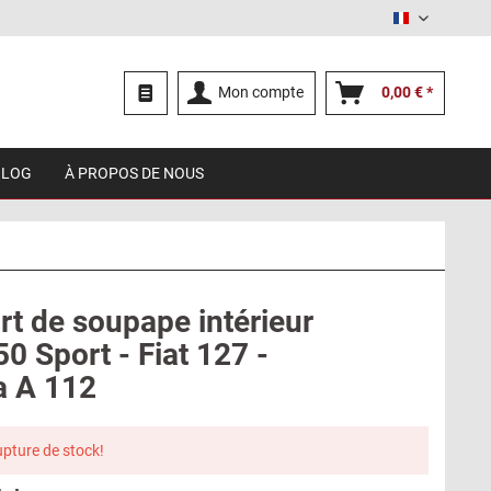
Français
Mon compte
0,00 € *
BLOG
À PROPOS DE NOUS
rt de soupape intérieur
50 Sport - Fiat 127 -
a A 112
upture de stock!