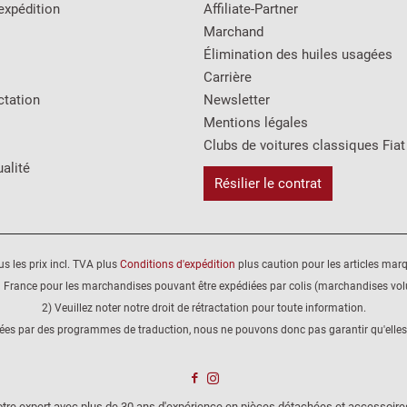
expédition
Affiliate-Partner
Marchand
Élimination des huiles usagées
Carrière
ctation
Newsletter
Mentions légales
Clubs de voitures classiques Fiat
alité
Résilier le contrat
us les prix incl. TVA plus
Conditions d'expédition
plus caution pour les articles mar
 France pour les marchandises pouvant être expédiées par colis (marchandises volu
2) Veuillez noter notre droit de rétractation pour toute information.
éées par des programmes de traduction, nous ne pouvons donc pas garantir qu'elles
tre expert avec plus de 30 ans d'expérience en pièces détachées et accessoire