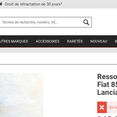
Droit de rétractation de 30 jours²
UTRES MARQUES
ACCESSOIRES
RARETÉS
NOUVEAU
Resso
Fiat 8
Lanci
En r