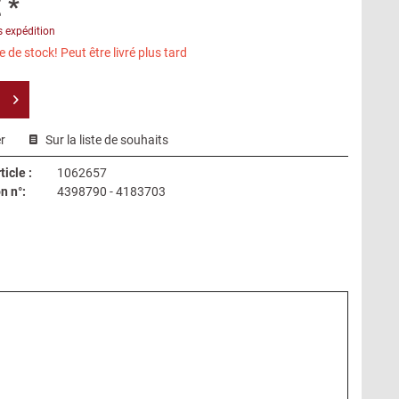
 *
s expédition
 de stock! Peut être livré plus tard
r
Sur la liste de souhaits
icle :
1062657
n n°:
4398790 - 4183703