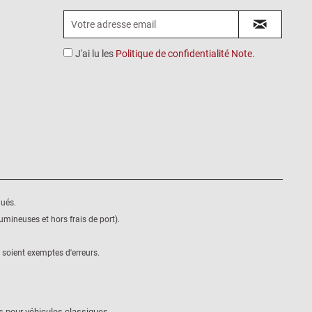
J'ai lu les
Politique de confidentialité Note
.
qués.
mineuses et hors frais de port).
 soient exemptes d'erreurs.
s pour véhicules classiques