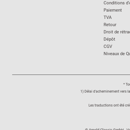
Conditions d'
Paiement
TVA
Retour
Droit de rétra
Dépôt
CGV
Niveaux de Qu
* To
1) Délai d'acheminement vers la
Les traductions ont été cr
© Arnold Classic GmbH - Vo