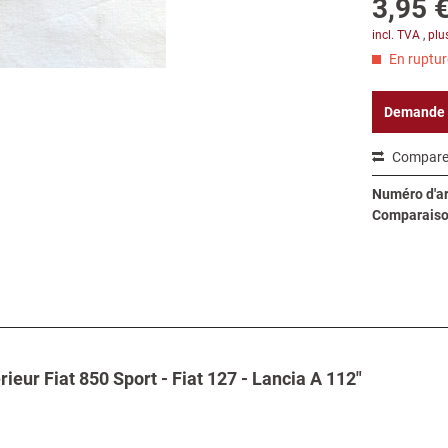
3,95 €
incl. TVA
,
plu
En rupture
Demande
Compare
Numéro d'art
Comparaiso
ieur Fiat 850 Sport - Fiat 127 - Lancia A 112"