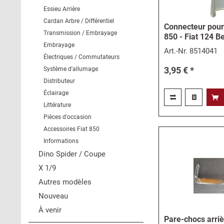
Essieu Arrière
Cardan Arbre / Différentiel
Connecteur pour 
Transmission / Embrayage
850 - Fiat 124 Be
Embrayage
Art.-Nr.
8514041
Électriques / Commutateurs
3,95 € *
Système d'allumage
Distributeur
Éclairage
Littérature
Pièces d'occasion
Accessoires Fiat 850
Informations
Dino Spider / Coupe
X 1/9
Autres modèles
Nouveau
À venir
Pare-chocs arri