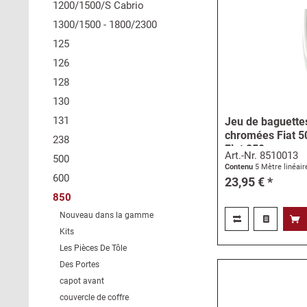
1200/1500/S Cabrio
1300/1500 - 1800/2300
125
126
128
130
131
Jeu de baguettes
chromées Fiat 500
238
Fiat 850
Art.-Nr.
8510013
500
Contenu
5 Mètre linéai
600
23,95 € *
850
Nouveau dans la gamme
Kits
Les Pièces De Tôle
Des Portes
capot avant
couvercle de coffre