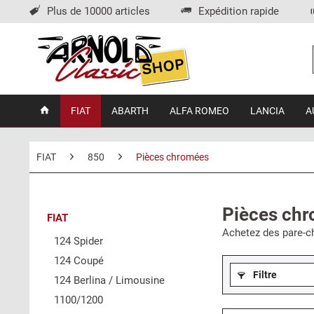
Plus de 10000 articles
Expédition rapide
FIAT
ABARTH
ALFA ROMEO
LANCIA
A
FIAT
850
Pièces chromées
Pièces chr
FIAT
Achetez des pare-ch
124 Spider
124 Coupé
Filtre
124 Berlina / Limousine
1100/1200