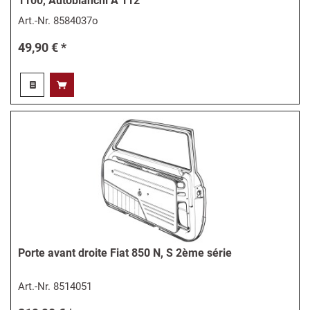
1100, Autobianchi A 112
Art.-Nr.
8584037o
49,90 € *
Porte avant droite Fiat 850 N, S 2ème série
Art.-Nr.
8514051