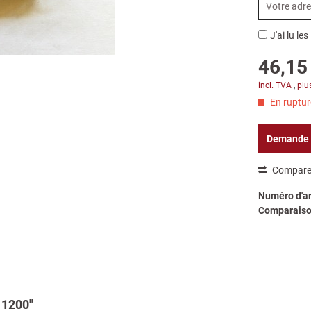
J'ai lu les
46,15 
incl. TVA
,
plu
En rupture
Demande
Compare
Numéro d'art
Comparaiso
 1200"