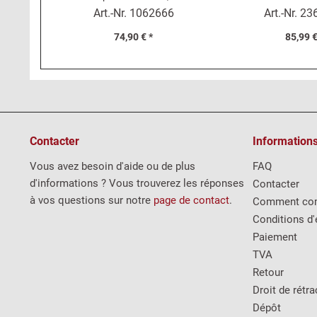
L, 1500 Cabriolet 118 H-K
Art.-Nr.
1062666
Art.-Nr.
23
74,90 € *
85,99 €
Contacter
Information
Vous avez besoin d'aide ou de plus
FAQ
d'informations ? Vous trouverez les réponses
Contacter
à vos questions sur notre
page de contact
.
Comment co
Conditions d'
Paiement
TVA
Retour
Droit de rétra
Dépôt