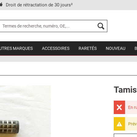
Droit de rétractation de 30 jours²
UTRES MARQUES
ACCESSOIRES
RARETÉS
NOUVEAU
Tamis 
En r
Prév