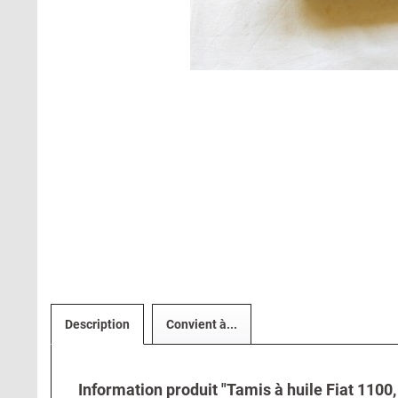
Description
Convient à...
Information produit "Tamis à huile Fiat 1100,