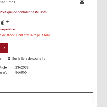
Politique de confidentialité Note
.
€ *
s expédition
 de stock! Peut être livré plus tard
r
Sur la liste de souhaits
icle :
2362039
n n°:
866866