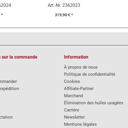
62024
Art.-Nr.
2362023
 *
319,90 € *
s sur la commande
Information
À propos de nous
Politique de confidentialité
mmander
Cookies
expédition
Affiliate-Partner
Marchand
Élimination des huiles usagées
Carrière
ctation
Newsletter
Mentions légales