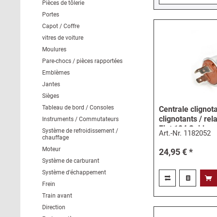
Pièces de tôlerie
Portes
Capot / Coffre
vitres de voiture
Moulures
Pare-chocs / pièces rapportées
Emblèmes
Jantes
Sièges
Tableau de bord / Consoles
Centrale clignota
clignotants / rel
Instruments / Commutateurs
Fiat 124 Spider e
Système de refroidissement /
Art.-Nr.
1182052
chauffage
Moteur
24,95 € *
Système de carburant
Système d'échappement
Frein
Train avant
Direction