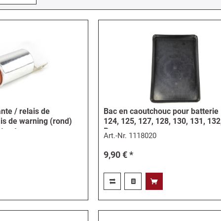
nte / relais de
Bac en caoutchouc pour batterie 
ais de warning (rond)
124, 125, 127, 128, 130, 131, 132
t autres...
R
Art.-Nr.
1118020
9,90 € *