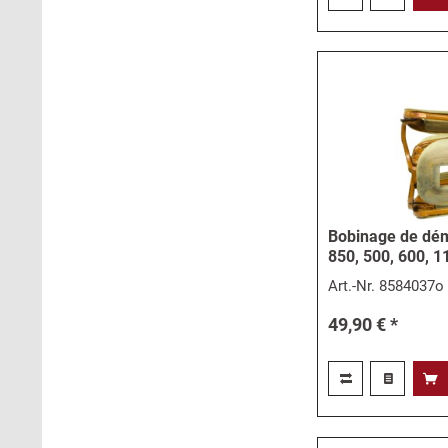
Bobinage de déma
850, 500, 600, 1
Art.-Nr.
8584037o
49,90 € *