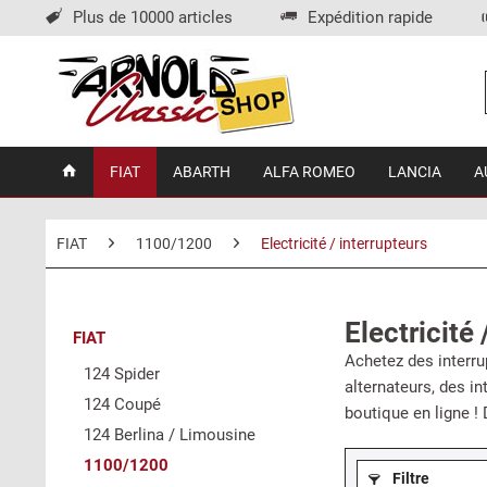
Plus de 10000 articles
Expédition rapide
FIAT
ABARTH
ALFA ROMEO
LANCIA
A
FIAT
1100/1200
Electricité / interrupteurs
Electricité
FIAT
Achetez des interru
124 Spider
alternateurs, des i
124 Coupé
boutique en ligne !
124 Berlina / Limousine
1100/1200
Filtre