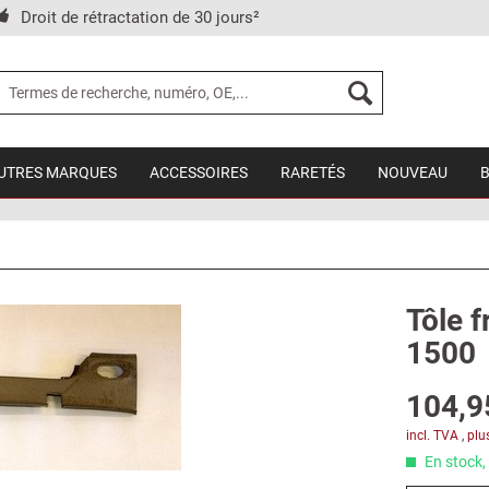
Droit de rétractation de 30 jours²
UTRES MARQUES
ACCESSOIRES
RARETÉS
NOUVEAU
Tôle f
1500
104,9
incl. TVA
,
plu
En stock, 