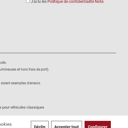
J'ai lu les
Politique de confidentialité Note
.
qués.
mineuses et hors frais de port).
 soient exemptes d'erreurs.
s pour véhicules classiques
cookies
Déclin
Accepter tout
Configurer