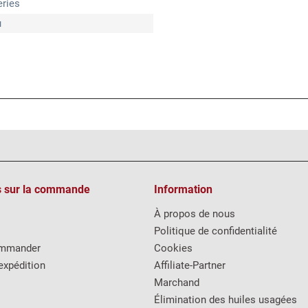
eries
u
s sur la commande
Information
À propos de nous
Politique de confidentialité
mmander
Cookies
expédition
Affiliate-Partner
Marchand
Élimination des huiles usagées