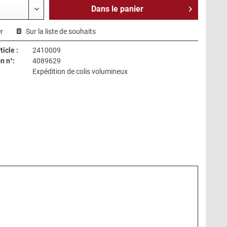
Dans le
panier
r
Sur la liste de souhaits
icle :
2410009
n n°:
4089629
Expédition de colis volumineux