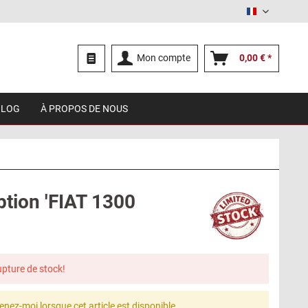
Français
Mon compte
0,00 € *
BLOG
À PROPOS DE NOUS
ption 'FIAT 1300
upture de stock!
enez-moi lorsque cet article est disponible.