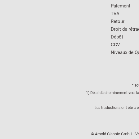
Paiement
TVA
Retour
Droit de rétra
Dépôt
CGV
Niveaux de Qu
* To
1) Délai d'acheminement vers la
Les traductions ont été cr
© Arnold Classic GmbH - Vo