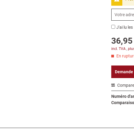
J'ai lu les
36,95 
incl. TVA
,
plu
En rupture
Demande
Compare
Numéro d'art
Comparaiso