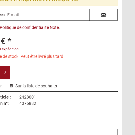
Politique de confidentialité Note
.
€ *
s expédition
 de stock! Peut être livré plus tard
r
Sur la liste de souhaits
icle :
2428001
n n°:
4076882