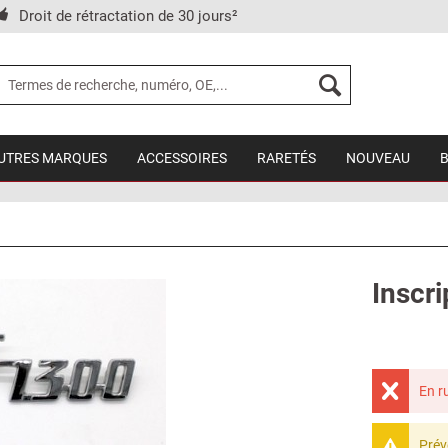
Droit de rétractation de 30 jours²
UTRES MARQUES
ACCESSOIRES
RARETÉS
NOUVEAU
Inscri
En r
Prév