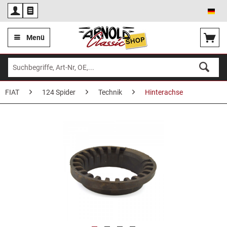
Deu
Menü
FIAT
124 Spider
Technik
Hinterachse